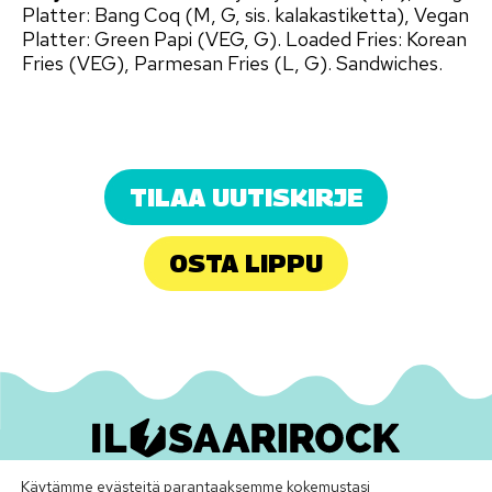
Platter: Bang Coq (M, G, sis. kalakastiketta), Vegan
Platter: Green Papi (VEG, G). Loaded Fries: Korean
Fries (VEG), Parmesan Fries (L, G). Sandwiches.
TILAA UUTISKIRJE
OSTA LIPPU
Käytämme evästeitä parantaaksemme kokemustasi
Ilosaarirock Oy
•
info@ilosaarirock.fi