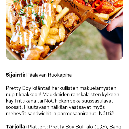
Sijainti:
Päälavan Ruokapiha
Pretty Boy kääntää herkullisten makuelämysten
nupit kaakkoon! Maukkaiden ranskalaisten kylkeen
käy frittikana tai NoChicken sekä suussasulavat
soossit. Huutavaan nälkään vastaavat myös
mehevät sandwichit ja parmesaaniranut. Nättiä!
Tarjolla:
Platters: Pretty Boy Buffalo (L,G), Bang