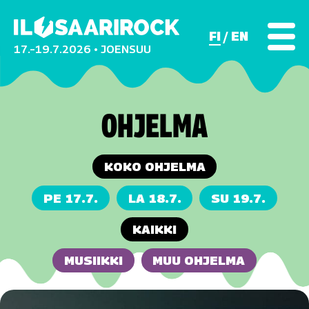
FI
EN
17.–19.7.2026 • JOENSUU
OHJELMA
KOKO OHJELMA
PE 17.7.
LA 18.7.
SU 19.7.
KAIKKI
MUSIIKKI
MUU OHJELMA