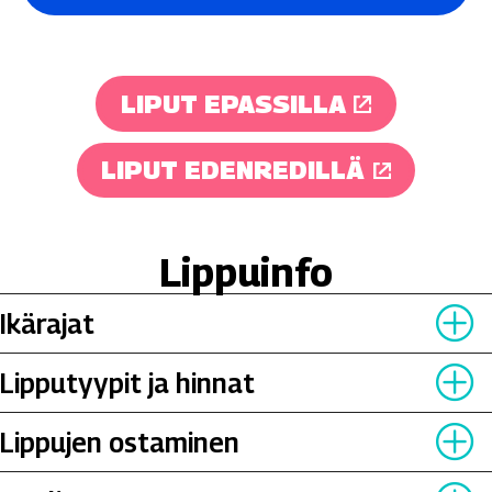
LIPUT EPASSILLA
LIPUT EDENREDILLÄ
Lippuinfo
Ikärajat
Laaj
Lipputyypit ja hinnat
Laaj
Lippujen ostaminen
Laaj