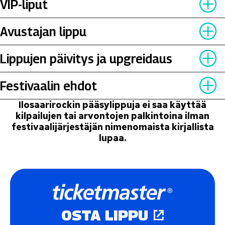
VIP-liput
Laaj
Avustajan lippu
Laaj
Lippujen päivitys ja upgreidaus
Laaj
Festivaalin ehdot
Laaj
Ilosaarirockin pääsylippuja ei saa käyttää
kilpailujen tai arvontojen palkintoina ilman
festivaalijärjestäjän nimenomaista kirjallista
lupaa.
OSTA LIPPU