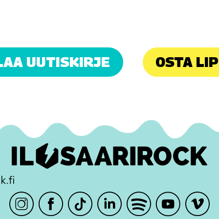
LAA UUTISKIRJE
OSTA LI
k.fi
Instagram
Facebook
TikTok
LinkedIn
Spotify
Youtube
Vimeo