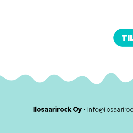
TI
Ilosaarirock Oy
•
info@ilosaariroc