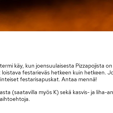
termi käy, kun joensuulaisesta Pizzapojista on 
 loistava festarieväs hetkeen kuin hetkeen. Jos
rinteiset festarisapuskat. Antaa mennä!
masta (saatavilla myös K) sekä kasvis- ja liha-
aihtoehtoja.