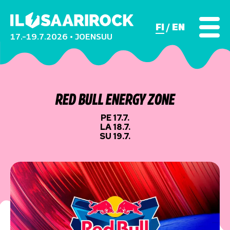
FI
EN
17.–19.7.2026 • JOENSUU
RED BULL ENERGY ZONE
PE 17.7.
LA 18.7.
SU 19.7.