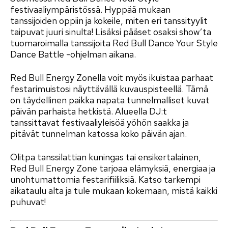
festivaaliympäristössä. Hyppää mukaan
tanssijoiden oppiin ja kokeile, miten eri tanssityylit
taipuvat juuri sinulta! Lisäksi pääset osaksi show’ta
tuomaroimalla tanssijoita Red Bull Dance Your Style
Dance Battle -ohjelman aikana.
Red Bull Energy Zonella voit myös ikuistaa parhaat
festarimuistosi näyttävällä kuvauspisteellä. Tämä
on täydellinen paikka napata tunnelmalliset kuvat
päivän parhaista hetkistä. Alueella DJ:t
tanssittavat festivaaliyleisöä yöhön saakka ja
pitävät tunnelman katossa koko päivän ajan.
Olitpa tanssilattian kuningas tai ensikertalainen,
Red Bull Energy Zone tarjoaa elämyksiä, energiaa ja
unohtumattomia festarifiiliksiä. Katso tarkempi
aikataulu alta ja tule mukaan kokemaan, mistä kaikki
puhuvat!