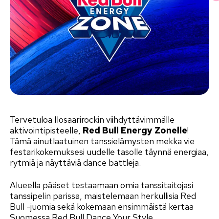
Tervetuloa Ilosaarirockin viihdyttävimmälle
aktivointipisteelle,
Red Bull Energy Zonelle
!
Tämä ainutlaatuinen tanssielämysten mekka vie
festarikokemuksesi uudelle tasolle täynnä energiaa,
rytmiä ja näyttäviä dance battleja.
Alueella pääset testaamaan omia tanssitaitojasi
tanssipelin parissa, maistelemaan herkullisia Red
Bull -juomia sekä kokemaan ensimmäistä kertaa
Suomessa Red Bull Dance Your Style