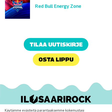
Red Bull Energy Zone
TILAA UUTISKIRJE
OSTA LIPPU
Käytämme evästeitä parantaaksemme kokemustasi
Ilosaarirock Oy
•
info@ilosaarirock.fi