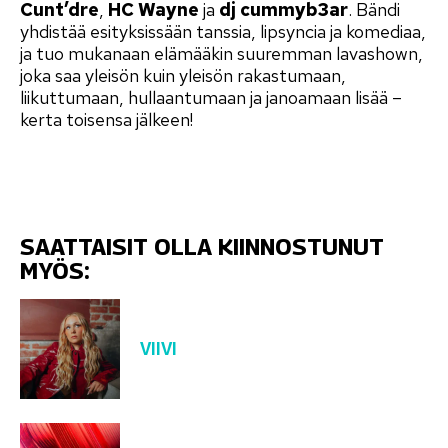
Cunt’dre
,
HC Wayne
ja
dj cummyb3ar
. Bändi
yhdistää esityksissään tanssia, lipsyncia ja komediaa,
ja tuo mukanaan elämääkin suuremman lavashown,
joka saa yleisön kuin yleisön rakastumaan,
liikuttumaan, hullaantumaan ja janoamaan lisää –
kerta toisensa jälkeen!
SAATTAISIT OLLA KIINNOSTUNUT
MYÖS:
VIIVI