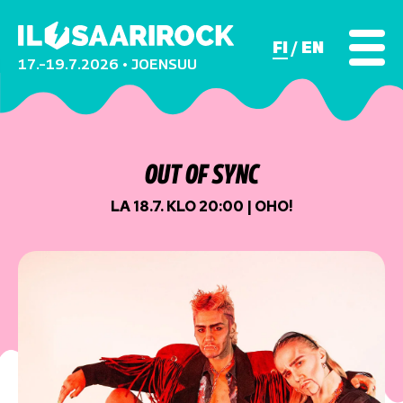
FI
EN
17.–19.7.2026 • JOENSUU
OUT OF SYNC
LA 18.7. KLO 20:00 | OHO!