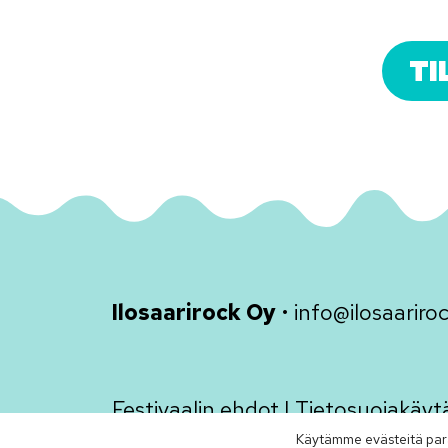
TI
Ilosaarirock Oy
•
info@ilosaariroc
Festivaalin ehdot
|
Tietosuojakäyt
Käytämme evästeitä par