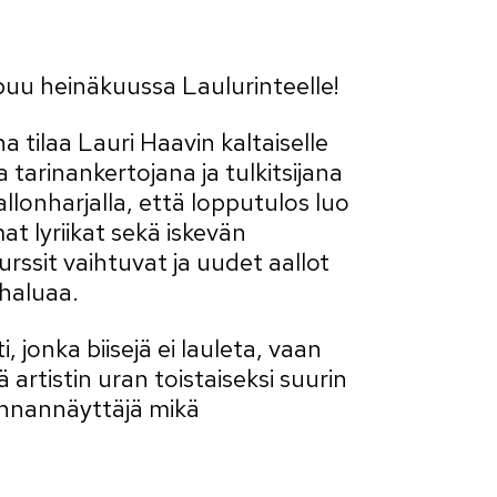
uu heinäkuussa Laulurinteelle!
a tilaa Lauri Haavin kaltaiselle
 tarinankertojana ja tulkitsijana
llonharjalla, että lopputulos luo
t lyriikat sekä iskevän
rssit vaihtuvat ja uudet aallot
 haluaa.
jonka biisejä ei lauleta, vaan
rtistin uran toistaiseksi suurin
unnannäyttäjä mikä