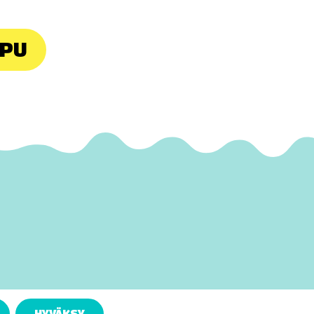
PPU
HYVÄKSY