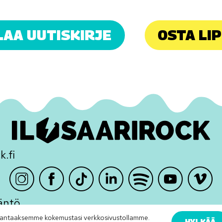
LAA UUTISKIRJE
OSTA LI
k.fi
Instagram
Facebook
TikTok
LinkedIn
Spotify
Youtube
Vimeo
äntö
antaaksemme kokemustasi verkkosivustollamme.
HYLKÄÄ