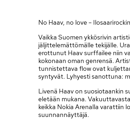
No Haav, no love – Ilosaarirocki
Vaikka Suomen ykkösrivin artistie
jäljittelemättömälle tekijälle. U
erottunut Haav surffailee niin v
kokonaan oman genrensä. Artistin
tunnistettava flow ovat kuljetta
syntyvät. Lyhyesti sanottuna: m
Livenä Haav on suosiotaankin suu
eletään mukana. Vakuuttavasta ke
keikka Nokia Arenalla varattiin
suunnannäyttäjä.