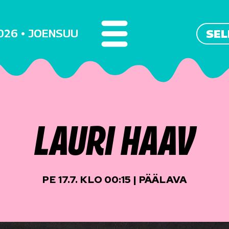
2026 • JOENSUU
SEL
LAURI HAAV
PE 17.7. KLO 00:15 | PÄÄLAVA