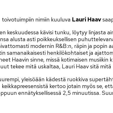
n toivotuimpiin nimiin kuuluva
Lauri Haav
saap
n keskuudessa kävisi tunku, löytyy linjasta ain
ransa alusta asti poikkeuksellisen puhuttelevana
aivattomasti modernin R&B:n, räpin ja popin aa
 samanaikaisesti henkilökohtaiset ja ajattoma
neet Haavin sinne, missä kotimaisen musiikin ku
uut tekee mitä uskaltaa, Lauri Haav sitä mitä
rempi, yleisöään kädestä ruokkiva supertähti, 
ikkapreesensistä kertoo jotain myös se, että a
 loppuun ennätyksellisessä 2,5 minuutissa. Su