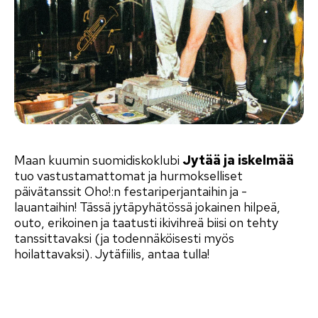
Maan kuumin suomidiskoklubi
Jytää ja iskelmää
tuo vastustamattomat ja hurmokselliset
päivätanssit Oho!:n festariperjantaihin ja -
lauantaihin! Tässä jytäpyhätössä jokainen hilpeä,
outo, erikoinen ja taatusti ikivihreä biisi on tehty
tanssittavaksi (ja todennäköisesti myös
hoilattavaksi). Jytäfiilis, antaa tulla!