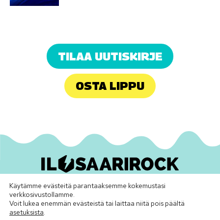
TILAA UUTISKIRJE
OSTA LIPPU
Käytämme evästeitä parantaaksemme kokemustasi
Ilosaarirock Oy
•
info@ilosaarirock.fi
verkkosivustollamme.
Instagram
Facebook
TikTok
LinkedIn
Spotify
Youtube
Vimeo
Voit lukea enemmän evästeistä tai laittaa niitä pois päältä
asetuksista
.