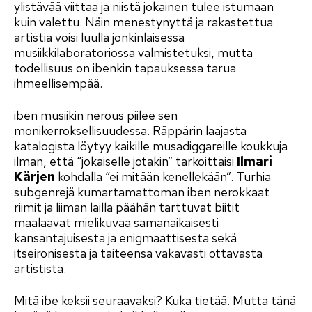
ylistävää viittaa ja niistä jokainen tulee istumaan
kuin valettu. Näin menestynyttä ja rakastettua
artistia voisi luulla jonkinlaisessa
musiikkilaboratoriossa valmistetuksi, mutta
todellisuus on ibenkin tapauksessa tarua
ihmeellisempää.
iben musiikin nerous piilee sen
monikerroksellisuudessa. Räppärin laajasta
katalogista löytyy kaikille musadiggareille koukkuja
ilman, että “jokaiselle jotakin” tarkoittaisi
Ilmari
Kärjen
kohdalla “ei mitään kenellekään”. Turhia
subgenrejä kumartamattoman iben nerokkaat
riimit ja liiman lailla päähän tarttuvat biitit
maalaavat mielikuvaa samanaikaisesti
kansantajuisesta ja enigmaattisesta sekä
itseironisesta ja taiteensa vakavasti ottavasta
artistista.
Mitä ibe keksii seuraavaksi? Kuka tietää. Mutta tänä