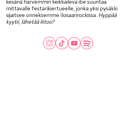
kesänä harvemmin keikkaileva ibe suuntaa
mittavalle festarikiertueelle, jonka yksi pysäkki
sijaitsee onneksemme Ilosaarirockissa.
Hyppää
kyytii, lähetää liitoo?