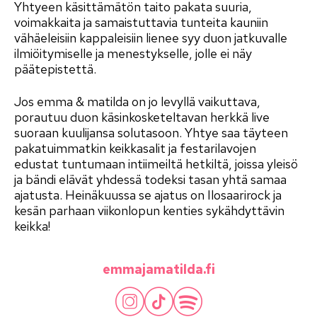
Yhtyeen käsittämätön taito pakata suuria,
voimakkaita ja samaistuttavia tunteita kauniin
vähäeleisiin kappaleisiin lienee syy duon jatkuvalle
ilmiöitymiselle ja menestykselle, jolle ei näy
päätepistettä.
Jos emma & matilda on jo levyllä vaikuttava,
porautuu duon käsinkosketeltavan herkkä live
suoraan kuulijansa solutasoon. Yhtye saa täyteen
pakatuimmatkin keikkasalit ja festarilavojen
edustat tuntumaan intiimeiltä hetkiltä, joissa yleisö
ja bändi elävät yhdessä todeksi tasan yhtä samaa
ajatusta. Heinäkuussa se ajatus on Ilosaarirock ja
kesän parhaan viikonlopun kenties sykähdyttävin
keikka!
emmajamatilda.fi