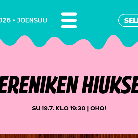
2026 • JOENSUU
SEL
ERENIKEN HIUKS
SU 19.7. KLO 19:30 | OHO!