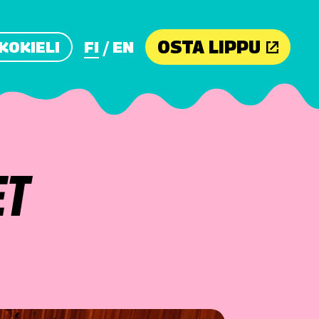
OSTA LIPPU
KOKIELI
FI
EN
ET