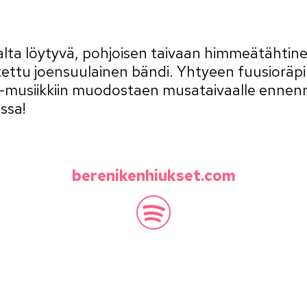
lta löytyvä, pohjoisen taivaan himmeätähtine
ttu joensuulainen bändi. Yhtyeen fuusioräpik
rap-musiikkiin muodostaen musataivaalle enn
ssa!
berenikenhiukset.com