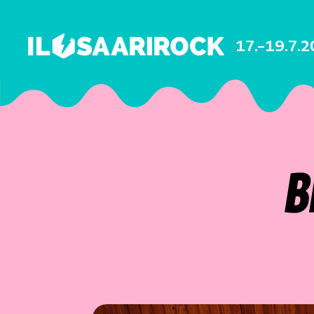
17.–19.7.
B