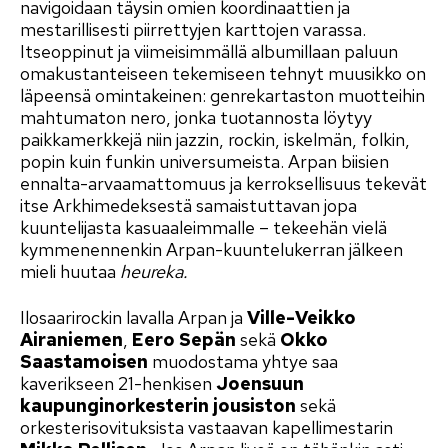
navigoidaan täysin omien koordinaattien ja
mestarillisesti piirrettyjen karttojen varassa.
Itseoppinut ja viimeisimmällä albumillaan paluun
omakustanteiseen tekemiseen tehnyt muusikko on
läpeensä omintakeinen: genrekartaston muotteihin
mahtumaton nero, jonka tuotannosta löytyy
paikkamerkkejä niin jazzin, rockin, iskelmän, folkin,
popin kuin funkin universumeista. Arpan biisien
ennalta-arvaamattomuus ja kerroksellisuus tekevät
itse Arkhimedeksestä samaistuttavan jopa
kuuntelijasta kasuaaleimmalle – tekeehän vielä
kymmenennenkin Arpan-kuuntelukerran jälkeen
mieli huutaa
heureka.
Ilosaarirockin lavalla Arpan ja
Ville-Veikko
Airaniemen
,
Eero Sepän
sekä
Okko
Saastamoisen
muodostama yhtye saa
kaverikseen 21-henkisen
Joensuun
kaupunginorkesterin
jousiston
sekä
orkesterisovituksista vastaavan kapellimestarin