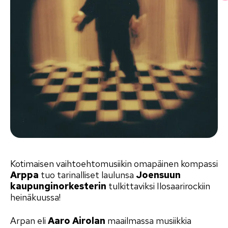
Kotimaisen vaihtoehtomusiikin omapäinen kompassi
Arppa
tuo tarinalliset laulunsa
Joensuun
kaupunginorkesterin
tulkittaviksi Ilosaarirockiin
heinäkuussa!
Arpan eli
Aaro Airolan
maailmassa musiikkia