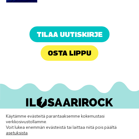
TILAA UUTISKIRJE
OSTA LIPPU
Käytämme evästeitä parantaaksemme kokemustasi
Ilosaarirock Oy
•
info@ilosaarirock.fi
verkkosivustollamme.
Instagram
Facebook
TikTok
LinkedIn
Spotify
Youtube
Vimeo
Voit lukea enemmän evästeistä tai laittaa niitä pois päältä
asetuksista
.