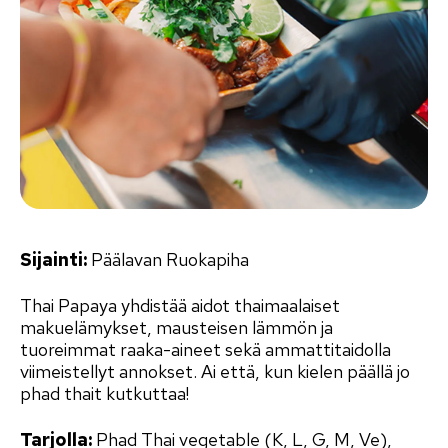
Sijainti:
Päälavan Ruokapiha
Thai Papaya yhdistää aidot thaimaalaiset
makuelämykset, mausteisen lämmön ja
tuoreimmat raaka-aineet sekä ammattitaidolla
viimeistellyt annokset. Ai että, kun kielen päällä jo
phad thait kutkuttaa!
Tarjolla:
Phad Thai vegetable (K, L, G, M, Ve),