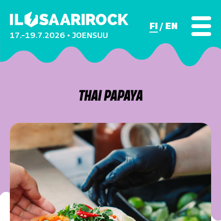
FI
EN
17.–19.7.2026 • JOENSUU
THAI PAPAYA