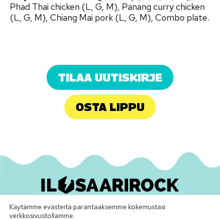
Phad Thai chicken (L, G, M), Panang curry chicken
(L, G, M), Chiang Mai pork (L, G, M), Combo plate.
TILAA UUTISKIRJE
OSTA LIPPU
Käytämme evästeitä parantaaksemme kokemustasi
Ilosaarirock Oy
•
info@ilosaarirock.fi
verkkosivustollamme.