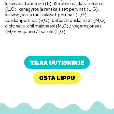
kasvisjuustoburgeri (L), Kerubin makkaraperunat
(L,G), kanagyros ja ranskalaiset perunat (L,G),
kasvisgyros ja ranskalaiset perunat (L,G),
ranskanperunat (V,G), bataattiranskalaiset (M,G),
dipit: savu-chilimajoneesi (M,G) / vegemajoneesi
(M,G, vegaani) / tsatsiki (L,G)
TILAA UUTISKIRJE
OSTA LIPPU