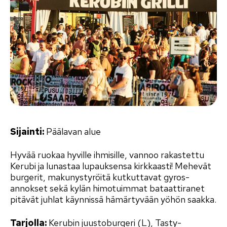
Sijainti:
Päälavan alue
Hyvää ruokaa hyville ihmisille, vannoo rakastettu
Kerubi ja lunastaa lupauksensa kirkkaasti! Mehevät
burgerit, makunystyröitä kutkuttavat gyros-
annokset sekä kylän himotuimmat bataattiranet
pitävät juhlat käynnissä hämärtyvään yöhön saakka.
Tarjolla:
Kerubin juustoburgeri (L), Tasty-