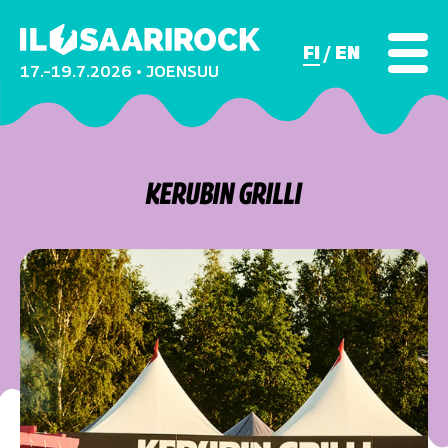
FI
EN
17.–19.7.2026 • JOENSUU
KERUBIN GRILLI