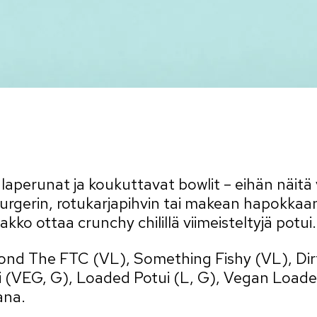
perunat ja koukuttavat bowlit – eihän näitä v
urgerin, rotukarjapihvin tai makean hapokkaan 
kko ottaa crunchy chilillä viimeisteltyjä potui.
nd The FTC (VL), Something Fishy (VL), Dirt
 (VEG, G), Loaded Potui (L, G), Vegan Loade
ana.