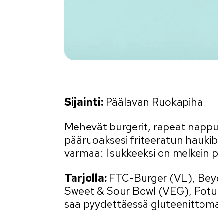
Sijainti:
Päälavan Ruokapiha
Mehevät burgerit, rapeat nappula
pääruoaksesi friteeratun haukib
varmaa: lisukkeeksi on melkein pa
Tarjolla:
FTC-Burger (VL), Beyo
Sweet & Sour Bowl (VEG), Potui
saa pyydettäessä gluteenittom