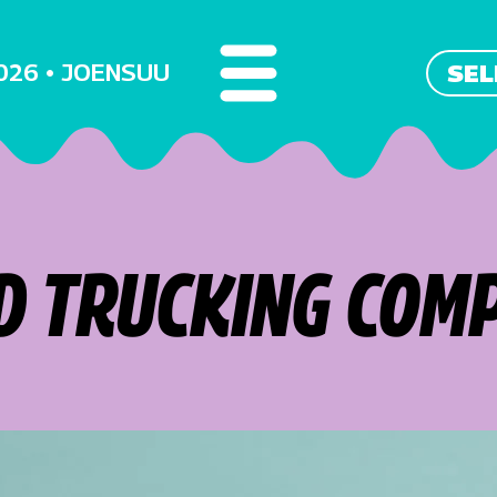
2026 • JOENSUU
SEL
D TRUCKING COM