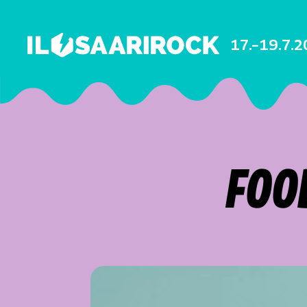
17.–19.7.
FOO