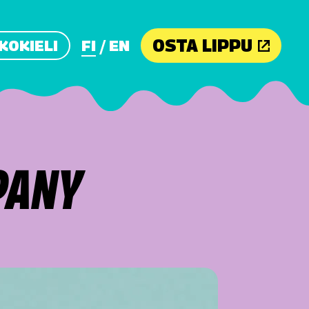
OSTA LIPPU
KOKIELI
FI
EN
PANY