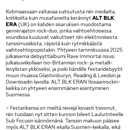
Kotimaassaan valtavaa suitsutusta niin medialta,
kriitikoilta kuin musafaneilta kerännyt
ALT BLK
ERA
(UK) on kahden sisaruksen muodostama
genrerajaton rock-duo, jonka vaihtoehtoisessa
soundissa kuuluvat vaikutteet niin elektronisesta
tanssimusiikista, räpistä kuin rytmikkäästä
vaihtoehtopopistakin. Yhtyeen tammikuussa 2025
julkaisema debyyttialbumi Rave Immortal nousi
julkaisuviikollaan Iso-Britannian rock- ja metalli-
levylistan ykköseksi, ja poiki bändille festaridebyytit
muun muassa Glastonburyn, Reading & Leedsin ja
Downloadin lavoilla. ALT BLK ERAN Ilosaarirockin-
keikka on yhtyeen ensimmäinen esiintyminen
Suomessa.
– Festarikansa on meiltä reivejä kovasti toivonut,
niin tuodaan nyt sitten kunnon bileet Laulurinteelle
Sub Focusin isännöimänä. Tanssin makuun pääsee
myös ALT BLK ERAN ekalla Suomen-keikalla, eikä