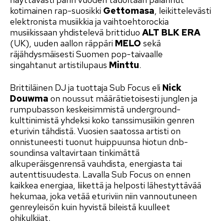
kotimainen rap-suosikki
Gettomasa
, leikittelevästi
elektronista musiikkia ja vaihtoehtorockia
musiikissaan yhdistelevä brittiduo
ALT BLK ERA
(UK), uuden aallon räppäri
MELO
sekä
räjähdysmäisesti Suomen pop-taivaalle
singahtanut artistilupaus
Minttu
.
Brittiläinen DJ ja tuottaja Sub Focus eli
Nick
Douwma
on noussut määrätietoisesti junglen ja
rumpubasson keskeisimmistä underground-
kulttinimistä yhdeksi koko tanssimusiikin genren
eturivin tähdistä. Vuosien saatossa artisti on
onnistuneesti tuonut huippuunsa hiotun dnb-
soundinsa valtavirtaan tinkimättä
alkuperäisgenrensä vauhdista, energiasta tai
autenttisuudesta. Lavalla Sub Focus on ennen
kaikkea energiaa, liikettä ja helposti lähestyttävää
hekumaa, joka vetää eturiviin niin vannoutuneen
genreyleisön kuin hyvistä bileistä kuulleet
ohikulkijat.