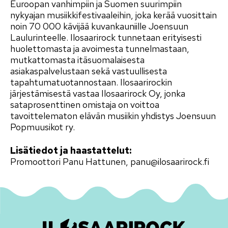
Euroopan vanhimpiin ja Suomen suurimpiin
nykyajan musiikkifestivaaleihin, joka kerää vuosittain
noin 70 000 kävijää kuvankauniille Joensuun
Laulurinteelle. Ilosaarirock tunnetaan erityisesti
huolettomasta ja avoimesta tunnelmastaan,
mutkattomasta itäsuomalaisesta
asiakaspalvelustaan sekä vastuullisesta
tapahtumatuotannostaan. Ilosaarirockin
järjestämisestä vastaa Ilosaarirock Oy, jonka
sataprosenttinen omistaja on voittoa
tavoittelematon elävän musiikin yhdistys Joensuun
Popmuusikot ry.
Lisätiedot ja haastattelut:
Promoottori Panu Hattunen,
panu@ilosaarirock.fi