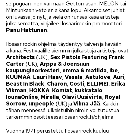
se pogoaminen varmaan Gettomasan, MELON tai
Mintunkaan vetojen aikana lopu. Aikamoiset juhlat
on luvassa jo nyt, ja vielä on runsas kasa artisteja
julkaisematta, vihjailee Ilosaarirockin promoottori
Panu Hattunen
.
Ilosaarirockin ohjelma täydentyy talven ja kevään
aikana. Festivaalille aiemmin julkaistuja artisteja ovat
Architects
(UK),
Sex Pistols Featuring Frank
Carter
(UK),
Arppa & Joensuun
kaupunginorkesteri
,
emma & matilda
,
ibe
,
KUUMAA
,
Lauri Haav
,
Vesala
,
Aatulove
,
Auri
,
Beast In Black
,
Charon
,
Costi
,
ELLIMEI
,
Erika
Vikman
,
HOKKA
,
Komiat
,
kukkatalo
,
louna0nline
,
Mirella
,
Olavi Uusivirta
,
Royal
Sorrow
,
unpeople
(UK) ja
Vilma Jää
. Kaikkiin
tähän mennessä julkaistuihin nimiin voi tutustua
tarkemmin osoitteessa ilosaarirock.fi/ohjelma.
Vuonna 1971 perustettu Ilosaarirock kuuluu