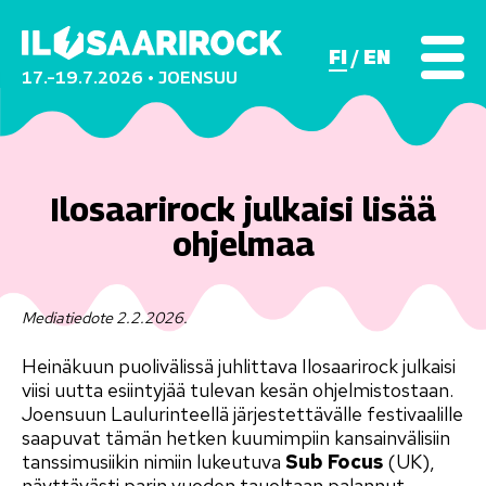
FI
EN
17.–19.7.2026 • JOENSUU
Ilosaarirock julkaisi lisää
ohjelmaa
Mediatiedote 2.2.2026.
Heinäkuun puolivälissä juhlittava Ilosaarirock julkaisi
viisi uutta esiintyjää tulevan kesän ohjelmistostaan.
Joensuun Laulurinteellä järjestettävälle festivaalille
saapuvat tämän hetken kuumimpiin kansainvälisiin
tanssimusiikin nimiin lukeutuva
Sub Focus
(UK),
näyttävästi parin vuoden tauoltaan palannut