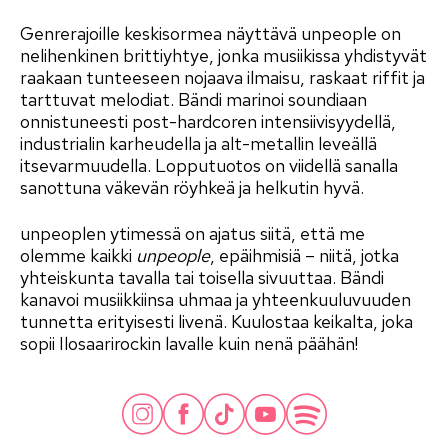
Genrerajoille keskisormea näyttävä unpeople on
nelihenkinen brittiyhtye, jonka musiikissa yhdistyvät
raakaan tunteeseen nojaava ilmaisu, raskaat riffit ja
tarttuvat melodiat. Bändi marinoi soundiaan
onnistuneesti post-hardcoren intensiivisyydellä,
industrialin karheudella ja alt-metallin leveällä
itsevarmuudella. Lopputuotos on viidellä sanalla
sanottuna väkevän röyhkeä ja helkutin hyvä.
unpeoplen ytimessä on ajatus siitä, että me
olemme kaikki
unpeople
, epäihmisiä – niitä, jotka
yhteiskunta tavalla tai toisella sivuuttaa. Bändi
kanavoi musiikkiinsa uhmaa ja yhteenkuuluvuuden
tunnetta erityisesti livenä. Kuulostaa keikalta, joka
sopii Ilosaarirockin lavalle kuin nenä päähän!