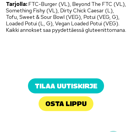
Tarjolla:
FTC-Burger (VL), Beyond The FTC (VL),
Something Fishy (VL), Dirty Chick Caesar (L),
Tofu, Sweet & Sour Bowl (VEG), Potui (VEG, G),
Loaded Potui (L, G), Vegan Loaded Potui (VEG).
Kaikki annokset saa pyydettäessä gluteenittomana.
TILAA UUTISKIRJE
OSTA LIPPU